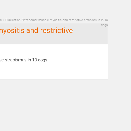
en
>
Publikation-Extraocular muscle myositis and restrictive strabismus in 10
dogs
yositis and restrictive
ive strabismus in 10 dogs