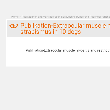
Home
>
Publikationen und Vorträge über Tieraugenheilkunde und Augenoperation
Publikation-Extraocular muscle m
strabismus in 10 dogs
Publikation-Extraocular muscle myositis and restrict