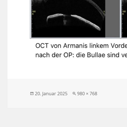
Veröffentlicht
Originalgröße
20. Januar 2025
980 × 768
am