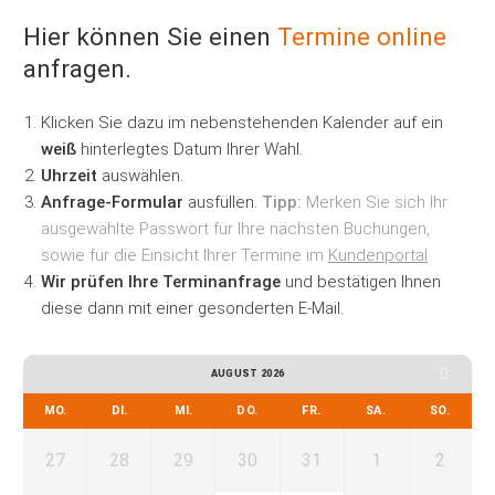
Hier können Sie einen
Termine
online
anfragen.
Klicken Sie dazu im nebenstehenden Kalender auf ein
weiß
hinterlegtes Datum Ihrer Wahl.
Uhrzeit
auswählen.
Anfrage-Formular
ausfüllen.
Tipp:
Merken Sie sich Ihr
ausgewählte Passwort für Ihre nächsten Buchungen,
sowie für die Einsicht Ihrer Termine im
Kundenportal
.
Wir prüfen Ihre Terminanfrage
und bestätigen Ihnen
diese dann mit einer gesonderten E-Mail.
AUGUST 2026
MO.
DI.
MI.
DO.
FR.
SA.
SO.
27
28
29
30
31
1
2