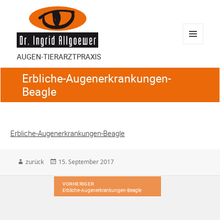
MENÜ
AUGEN-TIERARZTPRAXIS
UND
WIDGETS
Erbliche-Augenerkrankungen-
Beagle
Erbliche-Augenerkrankungen-Beagle
back
Veröffentlicht
zurück
15. September 2017
am
Beitragsnavigation
VORHERIGER
Erbliche-Augenerkrankungen-Beagle
Vorheriger
Beitrag: