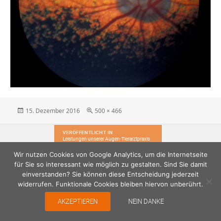
Veröffentlicht
Originalgröße
15. Dezember 2016
500 × 466
am
Beitragsnavigation
VERÖFFENTLICHT IN
Leistungen unserer Augen-Tierarztpraxis
Wir nutzen Cookies von Google Analytics, um die Internetseite
für Sie so interessant wie möglich zu gestalten. Sind Sie damit
einverstanden? Sie können diese Entscheidung jederzeit
widerrufen. Funktionale Cookies bleiben hiervon unberührt.
AKZEPTIEREN
NEIN DANKE