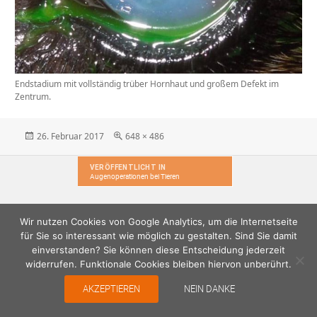
Endstadium mit vollständig trüber Hornhaut und großem Defekt im
Zentrum.
Veröffentlicht
Originalgröße
26. Februar 2017
648 × 486
am
Beitragsnavigation
VERÖFFENTLICHT IN
Augenoperationen bei Tieren
Wir nutzen Cookies von Google Analytics, um die Internetseite
für Sie so interessant wie möglich zu gestalten. Sind Sie damit
einverstanden? Sie können diese Entscheidung jederzeit
widerrufen. Funktionale Cookies bleiben hiervon unberührt.
AKZEPTIEREN
NEIN DANKE