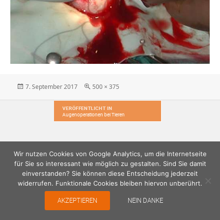
Veröffentlicht
Originalgröße
7. September 2017
500 × 375
am
Beitragsnavigation
VERÖFFENTLICHT IN
Augenoperationen bei Tieren
Wir nutzen Cookies von Google Analytics, um die Internetseite
für Sie so interessant wie möglich zu gestalten. Sind Sie damit
einverstanden? Sie können diese Entscheidung jederzeit
widerrufen. Funktionale Cookies bleiben hiervon unberührt.
AKZEPTIEREN
NEIN DANKE