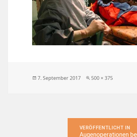
Veröffentlicht
Originalgröße
7. September 2017
500 × 375
am
Beitragsnavigation
VERÖFFENTLICHT IN
Augenoperationen bei