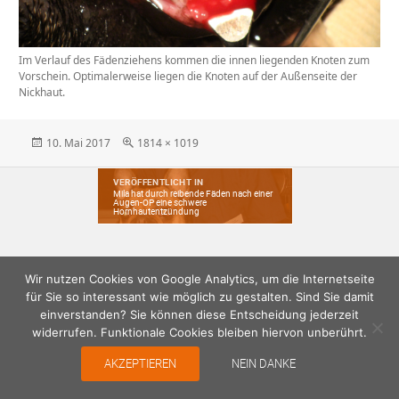
Im Verlauf des Fädenziehens kommen die innen liegenden Knoten zum
Vorschein. Optimalerweise liegen die Knoten auf der Außenseite der
Nickhaut.
Veröffentlicht
Originalgröße
10. Mai 2017
1814 × 1019
am
Beitragsnavigation
VERÖFFENTLICHT IN
Mila hat durch reibende Fäden nach einer
Augen-OP eine schwere
Hornhautentzündung
Wir nutzen Cookies von Google Analytics, um die Internetseite
für Sie so interessant wie möglich zu gestalten. Sind Sie damit
einverstanden? Sie können diese Entscheidung jederzeit
widerrufen. Funktionale Cookies bleiben hiervon unberührt.
AKZEPTIEREN
NEIN DANKE