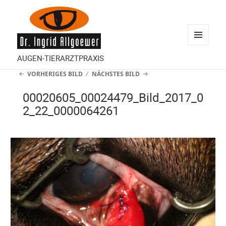
MENÜ
AUGEN-TIERARZTPRAXIS
UND
VORHERIGES BILD
NÄCHSTES BILD
WIDGETS
00020605_00024479_Bild_2017_0
2_22_0000064261