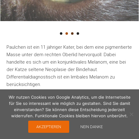
Paulchen ist ein 11 jähriger Kater, bei dem eine pigmentierte
Masse unter dem rechten Oberlid hervorquoll. Dabei
handelte es sich um ein konjunktivales Melanom, eine bei
der Katze seltene Neoplasie der Bindehaut.
Differentialdiagnostisch ist ein limbales Melanom zu
berücksichtigen.
Wir nutzen Cookies von Google Analytics, um die Internetseite
back
Veröffentlicht
Kategorien
zurück
27. Februar 2025
Aktuelle Fälle
für Sie so interessant wie möglich zu gestalten. Sind Sie damit
am
einverstanden? Sie können diese Entscheidung jederzeit
Beitragsnavigation
widerrufen. Funktionale Cookies bleiben hiervon unberührt.
VORHERIGER
NÄCHSTER
Krähen-OP-Woche
Leon
Vorheriger
Nächster
Beitrag:
Beitrag:
AKZEPTIEREN
NEIN DANKE