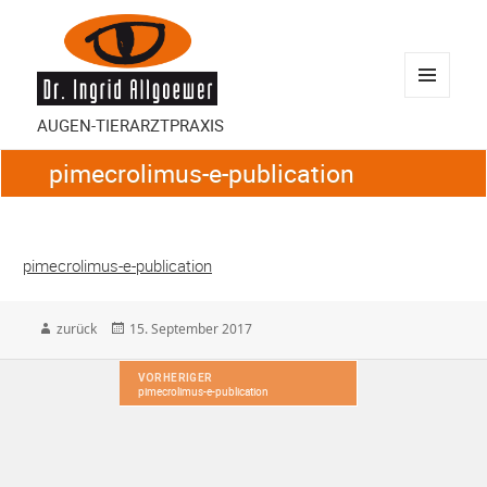
MENÜ
AUGEN-TIERARZTPRAXIS
UND
WIDGETS
pimecrolimus-e-publication
pimecrolimus-e-publication
back
Veröffentlicht
zurück
15. September 2017
am
Beitragsnavigation
VORHERIGER
pimecrolimus-e-publication
Vorheriger
Beitrag: