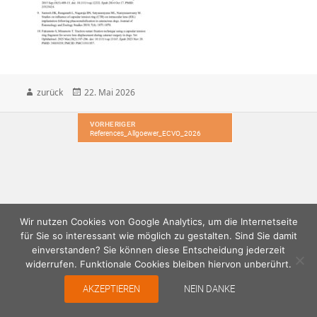
back
Veröffentlicht
zurück
22. Mai 2026
am
Beitragsnavigation
VORHERIGER
References_Allgoewer_ECVO_2026
Vorheriger
Beitrag:
Wir nutzen Cookies von Google Analytics, um die Internetseite
für Sie so interessant wie möglich zu gestalten. Sind Sie damit
einverstanden? Sie können diese Entscheidung jederzeit
widerrufen. Funktionale Cookies bleiben hiervon unberührt.
AKZEPTIEREN
NEIN DANKE