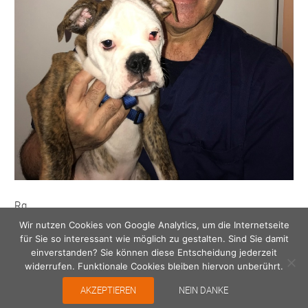
Rg
Wir nutzen Cookies von Google Analytics, um die Internetseite
für Sie so interessant wie möglich zu gestalten. Sind Sie damit
Veröffentlicht
Originalgröße
11. Januar 2021
768 × 875
einverstanden? Sie können diese Entscheidung jederzeit
am
widerrufen. Funktionale Cookies bleiben hiervon unberührt.
Beitragsnavigation
VERÖFFENTLICHT IN
Rg
AKZEPTIEREN
NEIN DANKE