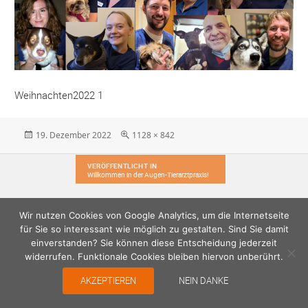
Weihnachten2022 1
Veröffentlicht
Originalgröße
19. Dezember 2022
1128 × 842
am
Beitragsnavigation
VERÖFFENTLICHT IN
Willkommen in der Augen-Tierarztpraxis!
Wir nutzen Cookies von Google Analytics, um die Internetseite
für Sie so interessant wie möglich zu gestalten. Sind Sie damit
einverstanden? Sie können diese Entscheidung jederzeit
widerrufen. Funktionale Cookies bleiben hiervon unberührt.
AKZEPTIEREN
NEIN DANKE