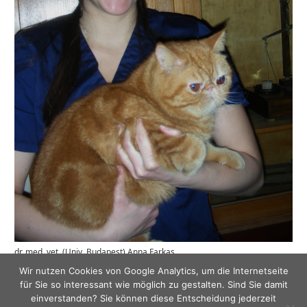
dr. med. vet. (Univ. Budapest) Anna Farkas
Wir nutzen Cookies von Google Analytics, um die Internetseite
für Sie so interessant wie möglich zu gestalten. Sind Sie damit
Veröffentlicht
Originalgröße
2. März 2017
824 × 1125
einverstanden? Sie können diese Entscheidung jederzeit
am