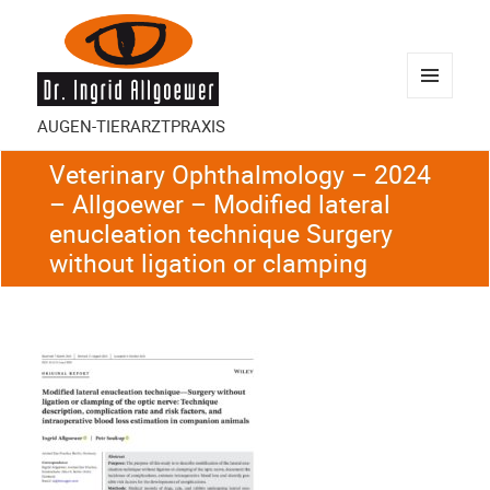
MENÜ
AUGEN-TIERARZTPRAXIS
UND
WIDGETS
Veterinary Ophthalmology – 2024
– Allgoewer – Modified lateral
enucleation technique Surgery
without ligation or clamping