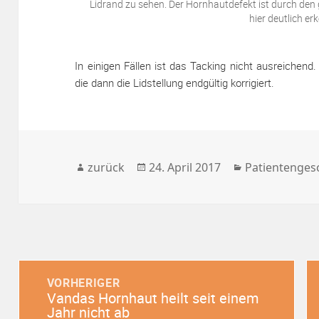
Lidrand zu sehen. Der Hornhautdefekt ist durch den
hier deutlich er
In einigen Fällen ist das Tacking nicht ausreichend
die dann die Lidstellung endgültig korrigiert.
back
Veröffentlicht
Kategorien
zurück
24. April 2017
Patientenges
am
Beitragsnavigation
VORHERIGER
Vandas Hornhaut heilt seit einem
Vorheriger
Jahr nicht ab
Beitrag: