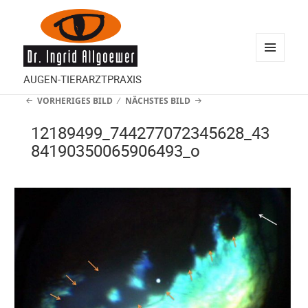
MENÜ
AUGEN-TIERARZTPRAXIS
UND
VORHERIGES BILD
NÄCHSTES BILD
WIDGETS
12189499_744277072345628_43
84190350065906493_o