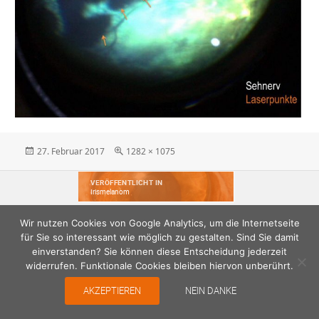
Veröffentlicht
Originalgröße
27. Februar 2017
1282 × 1075
am
Beitragsnavigation
VERÖFFENTLICHT IN
Irismelanom
Wir nutzen Cookies von Google Analytics, um die Internetseite
für Sie so interessant wie möglich zu gestalten. Sind Sie damit
einverstanden? Sie können diese Entscheidung jederzeit
widerrufen. Funktionale Cookies bleiben hiervon unberührt.
AKZEPTIEREN
NEIN DANKE